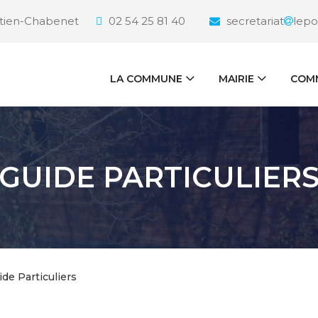
étien-Chabenet
02 54 25 81 40
secretariat
lepo
LA COMMUNE
MAIRIE
COMM
GUIDE PARTICULIER
ide Particuliers