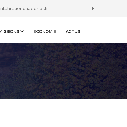
ntchretienchabenet.fr
ISSIONS
ECONOMIE
ACTUS
S