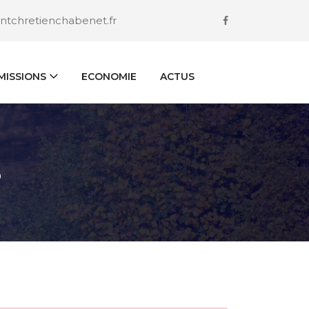
ntchretienchabenet.fr
ISSIONS
ECONOMIE
ACTUS
S