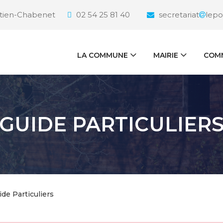
étien-Chabenet
02 54 25 81 40
secretariat
lepo
LA COMMUNE
MAIRIE
COMM
GUIDE PARTICULIER
ide Particuliers