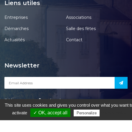
Liens utiles
Entreprises
Associations
Démarches
Salle des fêtes
Actualités
Contact
Newsletter
Notre page
acebook
This site uses cookies and gives you control over what you want t
activate
✓ OK, accept all
Privacy policy
Personalize
le Pont-Chrétien-Chabenet
|
Mentions Légales
|
Accessibilité
|
Une
création de Gil FOURGEAUD