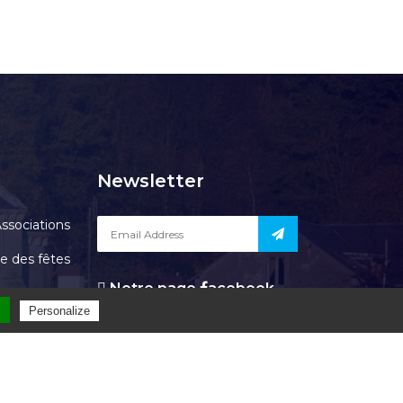
Newsletter
ssociations
le des fêtes
Notre page
acebook
Contact
l
Privacy policy
Personalize
OURGEAUD