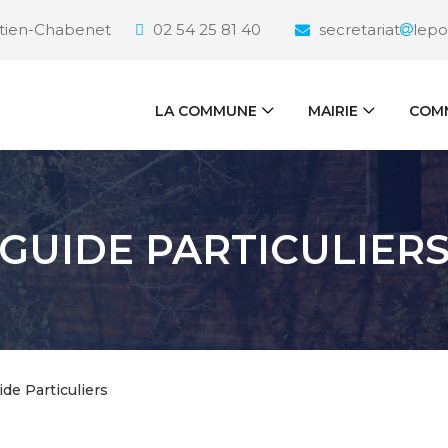
étien-Chabenet
02 54 25 81 40
secretariat
lepo
LA COMMUNE
MAIRIE
COMM
GUIDE PARTICULIER
ide Particuliers