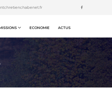
ntchretienchabenet.fr
ISSIONS
ECONOMIE
ACTUS
S