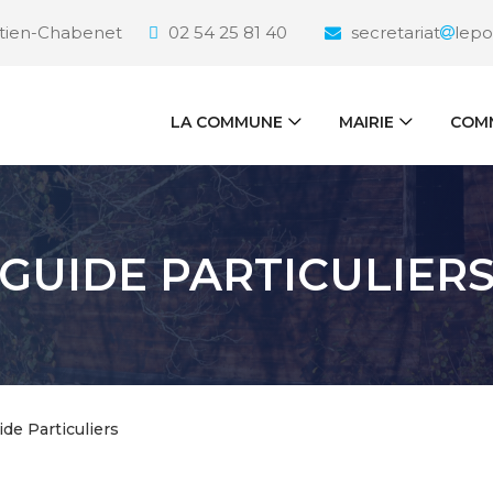
étien-Chabenet
02 54 25 81 40
secretariat
lepo
LA COMMUNE
MAIRIE
COMM
GUIDE PARTICULIER
ide Particuliers