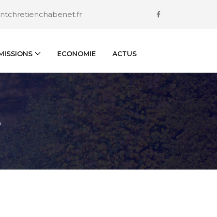
ntchretienchabenet.fr
ISSIONS
ECONOMIE
ACTUS
S