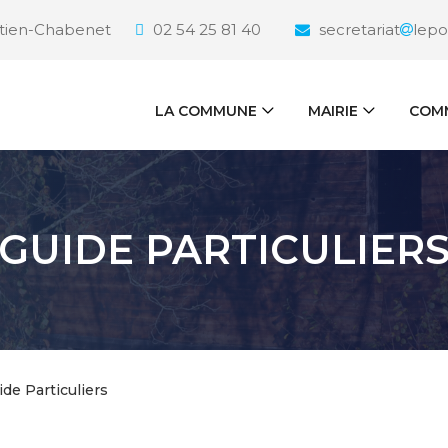
étien-Chabenet
02 54 25 81 40
secretariat
lepo
LA COMMUNE
MAIRIE
COMM
GUIDE PARTICULIER
ide Particuliers