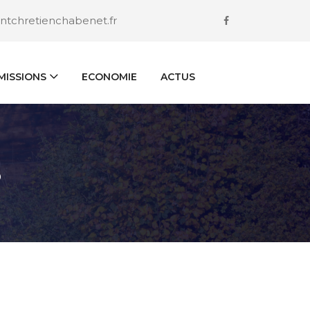
ntchretienchabenet.fr
ISSIONS
ECONOMIE
ACTUS
S