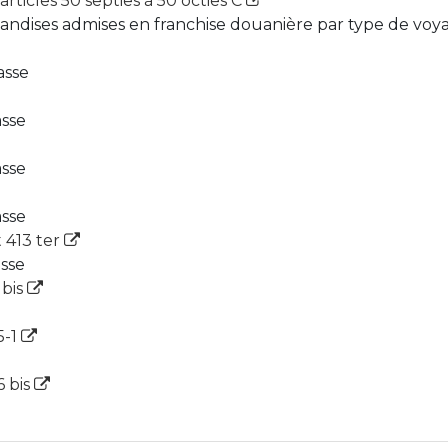
rticles 50 septies à 50 octies C
ndises admises en franchise douanière par type de voya
asse
asse
asse
asse
t 413 ter
asse
 bis
5-1
6 bis