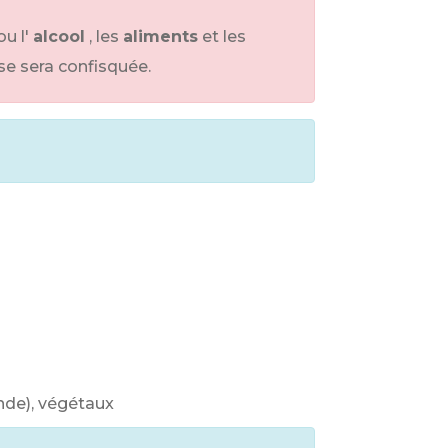
ou l'
alcool
, les
aliments
et les
se sera confisquée.
ande), végétaux