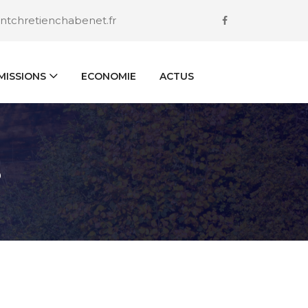
ntchretienchabenet.fr
ISSIONS
ECONOMIE
ACTUS
S