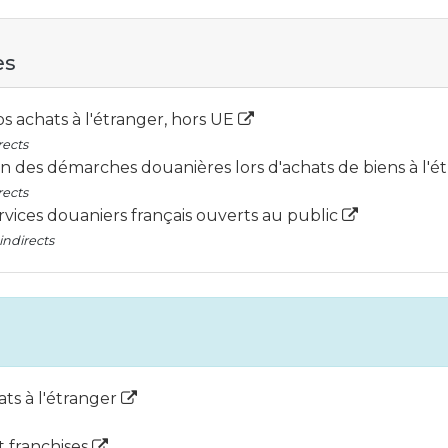
es
os achats à l'étranger, hors UE
rects
on des démarches douanières lors d'achats de biens à l'
rects
ervices douaniers français ouverts au public
indirects
ats à l'étranger
t franchises