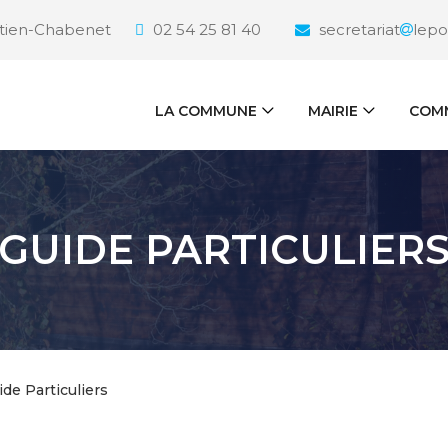
étien-Chabenet
02 54 25 81 40
secretariat
lepo
LA COMMUNE
MAIRIE
COMM
GUIDE PARTICULIER
ide Particuliers