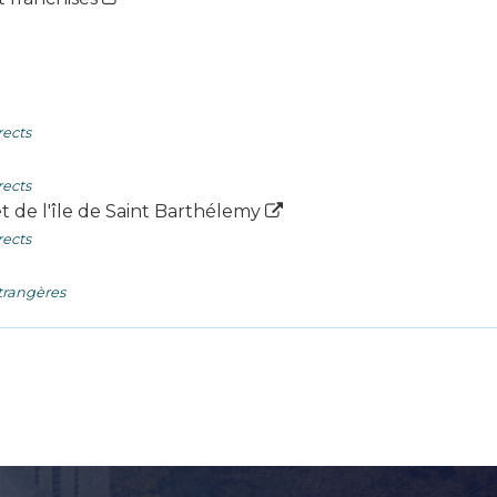
rects
rects
 et de l'île de Saint Barthélemy
rects
étrangères