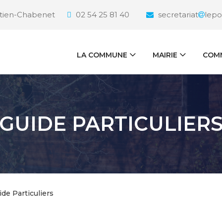
étien-Chabenet
02 54 25 81 40
secretariat
lepo
LA COMMUNE
MAIRIE
COMM
GUIDE PARTICULIER
ide Particuliers