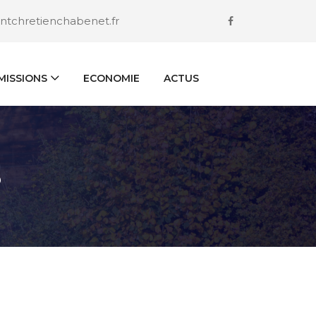
ntchretienchabenet.fr
ISSIONS
ECONOMIE
ACTUS
S