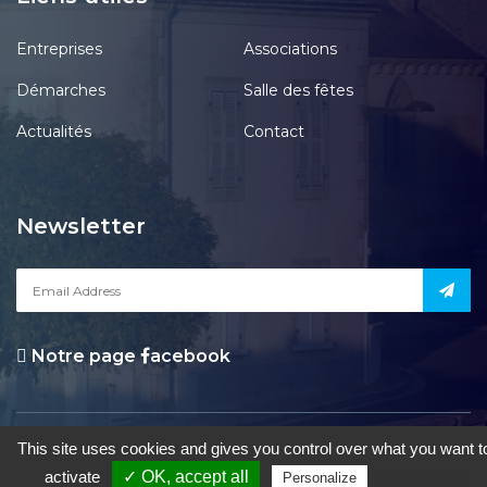
Entreprises
Associations
Démarches
Salle des fêtes
Actualités
Contact
Newsletter
Notre page
acebook
le Pont-Chrétien-Chabenet
|
Mentions Légales
|
Accessibilité
|
Une
This site uses cookies and gives you control over what you want t
création de Gil FOURGEAUD
activate
✓ OK, accept all
Privacy policy
Personalize