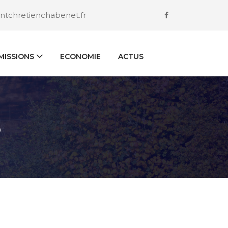
ntchretienchabenet.fr
ISSIONS
ECONOMIE
ACTUS
S