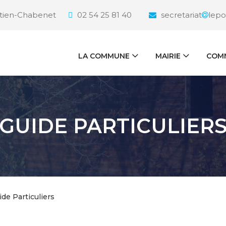
étien-Chabenet
02 54 25 81 40
secretariat
lepo
LA COMMUNE
MAIRIE
COMM
GUIDE PARTICULIER
ide Particuliers