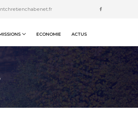
ntchretienchabenet.fr
ISSIONS
ECONOMIE
ACTUS
S