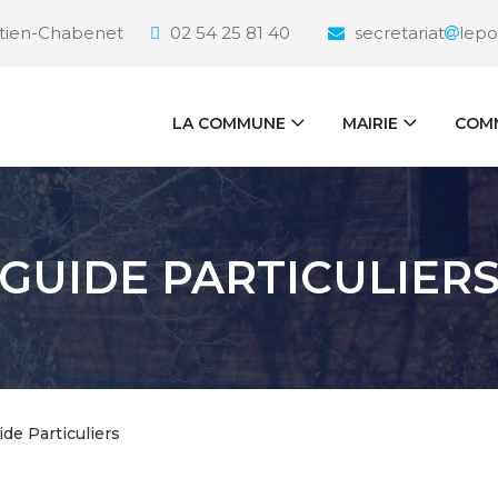
étien-Chabenet
02 54 25 81 40
secretariat
lepo
LA COMMUNE
MAIRIE
COMM
GUIDE PARTICULIER
ide Particuliers