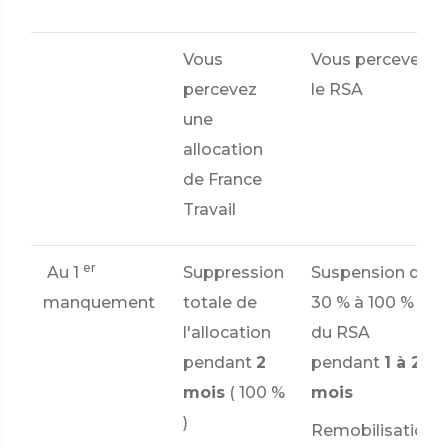
Vous
Vous percevez
percevez
le RSA
une
allocation
de France
Travail
er
Au 1
Suppression
Suspension de
manquement
totale de
30 %
à
100 %
l'allocation
du RSA
pendant
2
pendant
1 à 2
mois
(
100 %
mois
)
Remobilisation