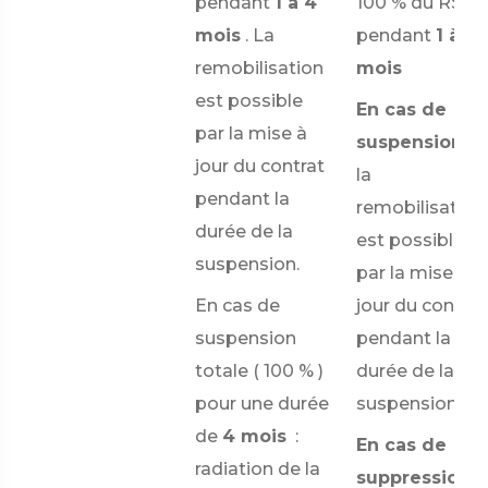
pendant
1 à 4
100 %
du RSA
mois
. La
pendant
1 à 4
remobilisation
mois
est possible
En cas de
par la mise à
suspension :
jour du contrat
la
pendant la
remobilisation
durée de la
est possible
suspension.
par la mise à
En cas de
jour du contrat
suspension
pendant la
totale (
100 %
)
durée de la
pour une durée
suspension
de
4 mois
:
En cas de
radiation de la
suppression