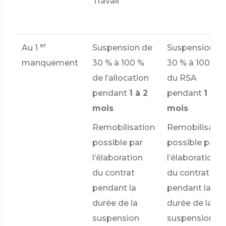
Travail
er
Au 1
Suspension de
Suspension d
manquement
30 %
à
100 %
30 %
à
100 %
de l’allocation
du RSA
pendant
1 à 2
pendant
1 à 2
mois
mois
Remobilisation
Remobilisatio
possible par
possible par
l’élaboration
l’élaboration
du contrat
du contrat
pendant la
pendant la
durée de la
durée de la
suspension
suspension