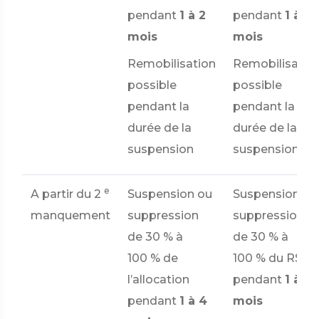
pendant
1 à 2
pendant
1 à 2
mois
mois
Remobilisation
Remobilisatio
possible
possible
pendant la
pendant la
durée de la
durée de la
suspension
suspension
e
A partir du 2
Suspension ou
Suspension ou
manquement
suppression
suppression
de
30 %
à
de
30 %
à
100 %
de
100 %
du RSA
l’allocation
pendant
1 à 4
pendant
1 à 4
mois