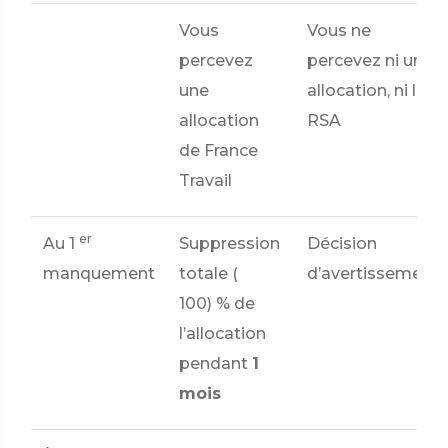
Vous
Vous ne
percevez
percevez ni une
une
allocation, ni le
allocation
RSA
de France
Travail
er
Au 1
Suppression
Décision
manquement
totale (
d’avertissement
100) %
de
l’allocation
pendant
1
mois