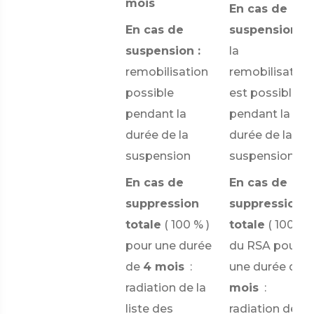
mois
En cas de
En cas de
suspension
:
suspension :
la
remobilisation
remobilisation
possible
est possible
pendant la
pendant la
durée de la
durée de la
suspension
suspension
En cas de
En cas de
suppression
suppression
totale
(
100 %
)
totale
(
100) %
pour une durée
du RSA pour
de
4 mois
:
une durée de
radiation de la
mois
:
liste des
radiation de la