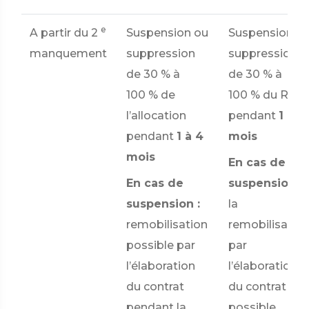
e
A partir du 2
Suspension ou
Suspension o
manquement
suppression
suppression
de
30 %
à
de
30 %
à
100 %
de
100 %
du RSA
l’allocation
pendant
1 à 4
pendant
1 à 4
mois
mois
En cas de
En cas de
suspension :
suspension :
la
remobilisation
remobilisatio
possible par
par
l’élaboration
l’élaboration
du contrat
du contrat est
pendant la
possible