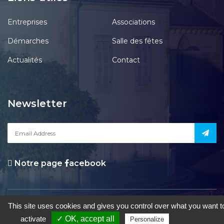
Entreprises
Associations
Démarches
Salle des fêtes
Actualités
Contact
Newsletter
Notre page
acebook
le Pont-Chrétien-Chabenet
|
Mentions Légales
|
Accessibilité
|
Une
This site uses cookies and gives you control over what you want t
création de Gil FOURGEAUD
activate
✓ OK, accept all
Privacy policy
Personalize