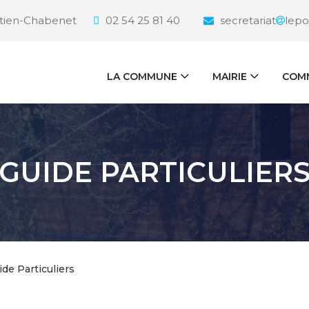
étien-Chabenet
02 54 25 81 40
secretariat
lepo
LA COMMUNE
MAIRIE
COMM
GUIDE PARTICULIER
ide Particuliers