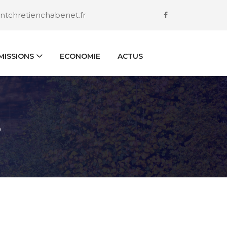
ntchretienchabenet.fr
ISSIONS
ECONOMIE
ACTUS
S