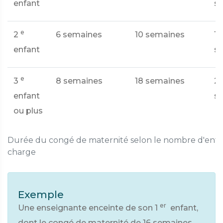
enfant
s
e
2
6 semaines
10 semaines
16
enfant
s
e
3
8 semaines
18 semaines
2
enfant
s
ou plus
Durée du congé de maternité selon le nombre d'enfan
charge
Exemple
er
Une enseignante enceinte de son 1
enfant,
dont le congé de maternité de 16 semaines