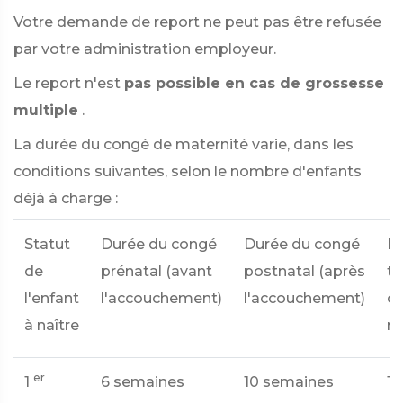
Votre demande de report ne peut pas être refusée
par votre administration employeur.
Le report n'est
pas possible en cas de grossesse
multiple
.
La durée du congé de maternité varie, dans les
conditions suivantes, selon le nombre d'enfants
déjà à charge :
Statut
Durée du congé
Durée du congé
D
de
prénatal (avant
postnatal (après
to
l'enfant
l'accouchement)
l'accouchement)
c
à naître
ma
er
1
6 semaines
10 semaines
16