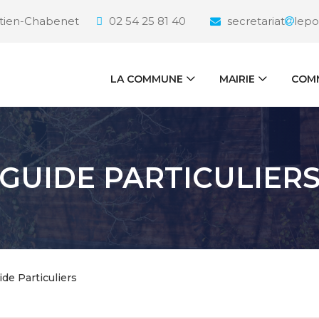
étien-Chabenet
02 54 25 81 40
secretariat
lepo
LA COMMUNE
MAIRIE
COMM
GUIDE PARTICULIER
ide Particuliers