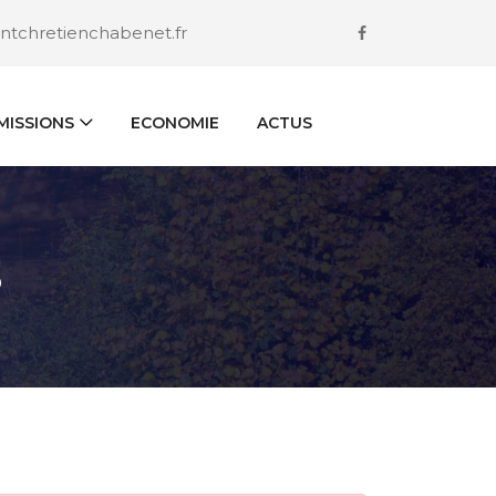
ntchretienchabenet.fr
ISSIONS
ECONOMIE
ACTUS
S