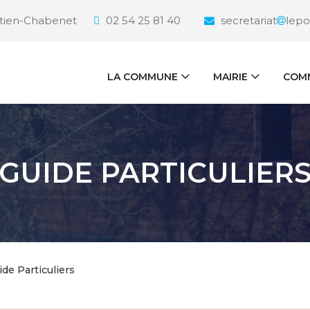
étien-Chabenet
02 54 25 81 40
secretariat
lepo
LA COMMUNE
MAIRIE
COMM
GUIDE PARTICULIER
ide Particuliers