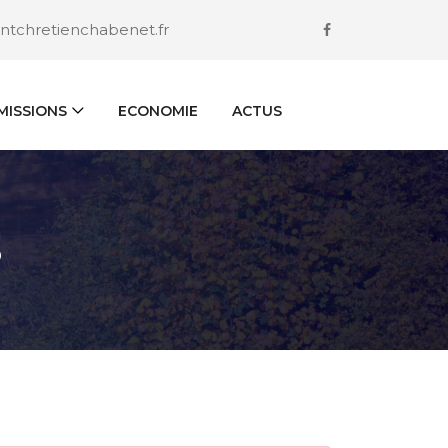
ntchretienchabenet.fr
ISSIONS
ECONOMIE
ACTUS
S