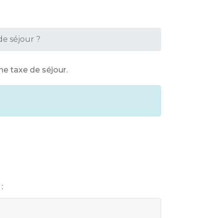
de séjour ?
e taxe de séjour.
: