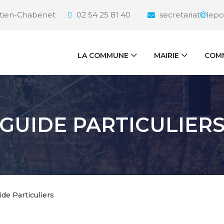
étien-Chabenet
02 54 25 81 40
secretariat
lepo
LA COMMUNE
MAIRIE
COMM
GUIDE PARTICULIER
ide Particuliers