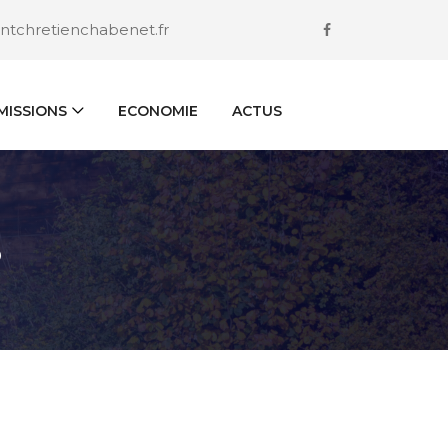
ntchretienchabenet.fr
ISSIONS
ECONOMIE
ACTUS
S