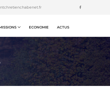
ntchretienchabenet.fr
ISSIONS
ECONOMIE
ACTUS
S