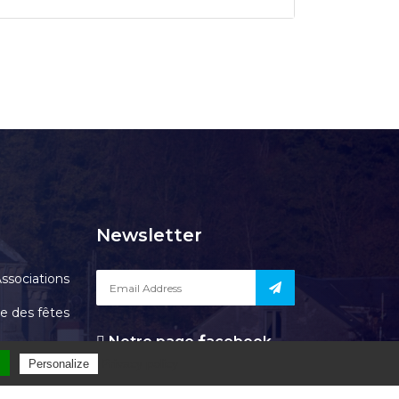
Newsletter
ssociations
le des fêtes
Notre page
acebook
Contact
l
Privacy policy
Personalize