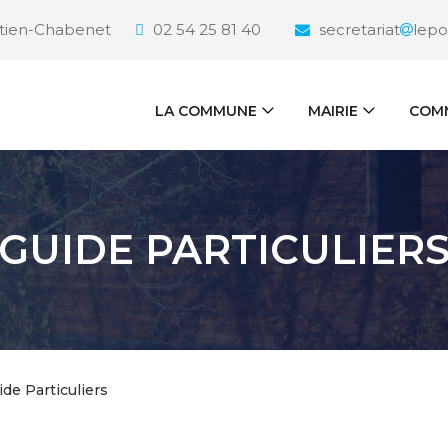
étien-Chabenet
02 54 25 81 40
secretariat
lepo
LA COMMUNE
MAIRIE
COMM
GUIDE PARTICULIER
ide Particuliers