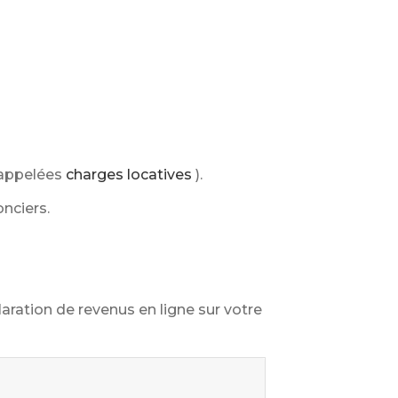
 appelées
charges locatives
).
onciers.
ration de revenus en ligne sur votre