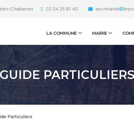
étien-Chabenet
02 54 25 81 40
secretariat
lepo
LA COMMUNE
MAIRIE
COMM
GUIDE PARTICULIER
ide Particuliers