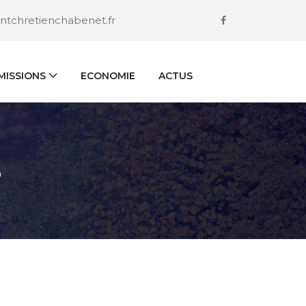
ntchretienchabenet.fr
ISSIONS
ECONOMIE
ACTUS
S