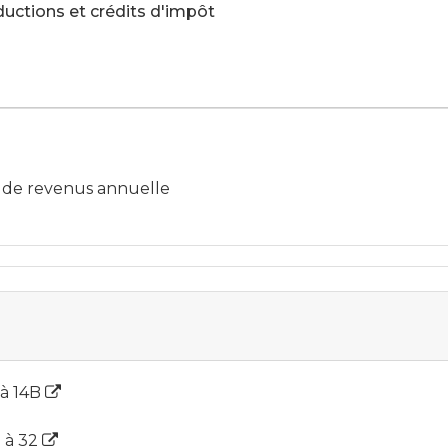
ductions et crédits d'impôt
n de revenus annuelle
 à 14B
8 à 32