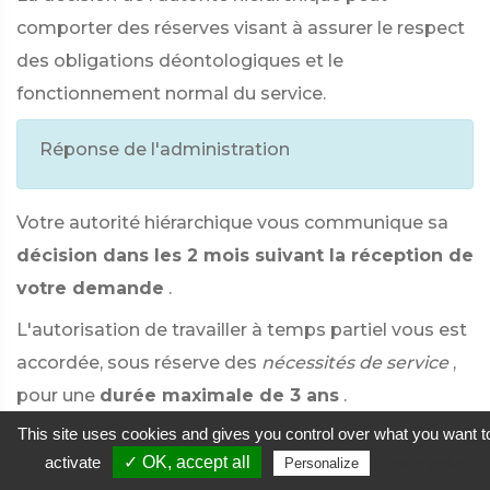
comporter des réserves visant à assurer le respect
des obligations déontologiques et le
fonctionnement normal du service.
Réponse de l'administration
Votre autorité hiérarchique vous communique sa
décision dans les 2 mois suivant la réception de
votre demande
.
L'autorisation de travailler à temps partiel vous est
accordée, sous réserve des
nécessités de service
,
pour une
durée maximale de 3 ans
.
This site uses cookies and gives you control over what you want t
L'autorisation de travailler à temps partiel débute à
activate
✓ OK, accept all
Privacy policy
Personalize
partir de la date de création ou de reprise de