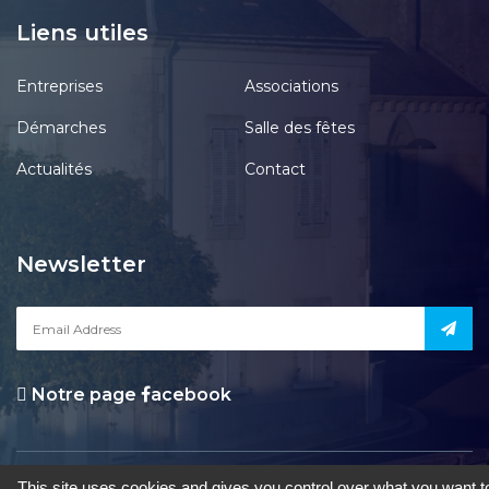
Liens utiles
Entreprises
Associations
Démarches
Salle des fêtes
Actualités
Contact
Newsletter
Notre page
acebook
le Pont-Chrétien-Chabenet
|
Mentions Légales
|
Accessibilité
|
Une
This site uses cookies and gives you control over what you want t