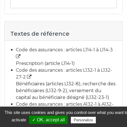
Textes de référence
Code des assurances : articles L114-1 à L114-3
Prescription (article L114-1)
Code des assurances : articles L132-1 à L132-
27-2
Bénéficiaires (articles L132-8), recherche des
bénéficiaires (L132-9-2), versement du
capital au bénéficiaire désigné (L132-23-1)
Code des assurances : articles A132-1 à A132-
9-6
This site uses cookies and gives you control over what you want t
Information du souscripteur et tarification
activate
✓ OK, accept all
Privacy policy
Personalize