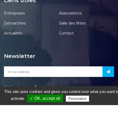
Liens utiles
Entreprises
Associations
Démarches
Salle des fêtes
Actualités
Contact
Newsletter
Notre page
acebook
This site uses cookies and gives you control over what you want t
activate
✓ OK, accept all
Privacy policy
Personalize
le Pont-Chrétien-Chabenet
|
Mentions Légales
|
Accessibilité
|
Une
création de Gil FOURGEAUD