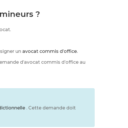
s mineurs ?
ocat.
ésigner un
avocat commis d’office.
e demande d’avocat commis d’office au
idictionnelle
. Cette demande doit