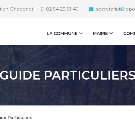
étien-Chabenet
02 54 25 81 40
secretariat
lepo
LA COMMUNE
MAIRIE
COMM
GUIDE PARTICULIER
ide Particuliers