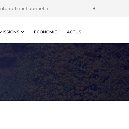
ntchretienchabenet.fr
ISSIONS
ECONOMIE
ACTUS
S