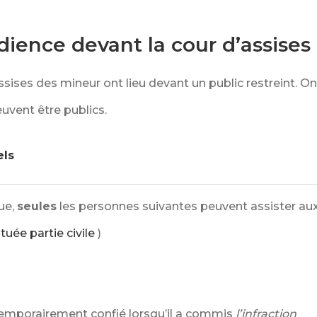
udience devant la cour d’assise
ssises des mineur ont lieu devant un public restreint. On
uvent être publics.
els
ue,
seules
les personnes suivantes peuvent assister aux
tuée partie civile
)
 temporairement confié lorsqu’il a commis
l’infraction