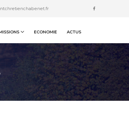
ntchretienchabenet.fr
ISSIONS
ECONOMIE
ACTUS
S