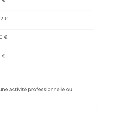
8 €
42 €
0 €
8 €
une activité professionnelle ou
?