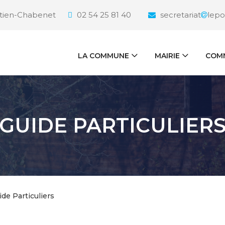
étien-Chabenet
02 54 25 81 40
secretariat
lepo
LA COMMUNE
MAIRIE
COMM
GUIDE PARTICULIER
ide Particuliers