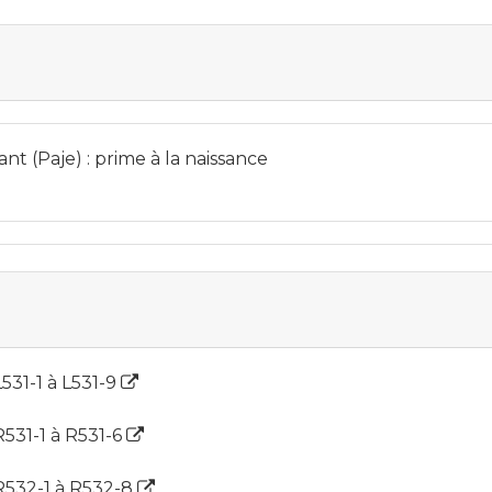
nt (Paje) : prime à la naissance
L531-1 à L531-9
 R531-1 à R531-6
s R532-1 à R532-8