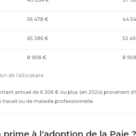
49 054 €
37 11
56 478 €
44 5
65 386 €
53 45
8 908 €
8 90
on de l'allocataire
ontant annuel de
6 306 €
ou plus (en 2024) provenant d'
 travail ou de maladie professionnelle.
rime à l'adoption de la Paje 