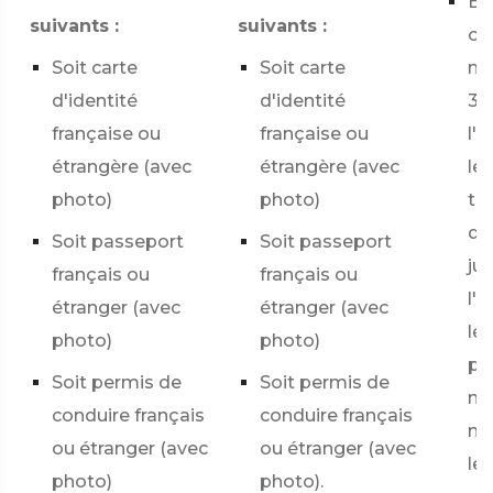
Ext
suivants :
suivants :
or
Soit carte
Soit carte
mo
d'identité
d'identité
3 
française ou
française ou
l'
étrangère (avec
étrangère (avec
le
photo)
photo)
to
do
Soit passeport
Soit passeport
jus
français ou
français ou
l'
étranger (avec
étranger (avec
lég
photo)
photo)
pe
Soit permis de
Soit permis de
mo
conduire français
conduire français
me
ou étranger (avec
ou étranger (avec
le
photo)
photo).