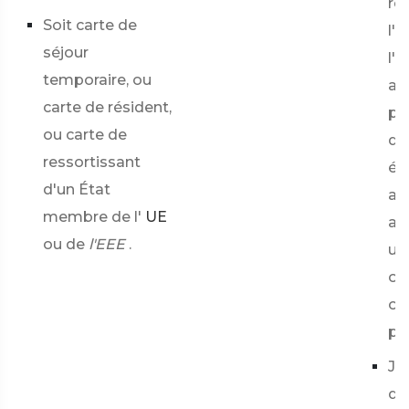
re
Soit carte de
l'
séjour
l'
temporaire, ou
ain
carte de résident,
pr
ou carte de
dé
ressortissant
été
d'un État
au
membre de l'
UE
ad
ou de
l'EEE
.
une
ou
or
pr
Jus
d'