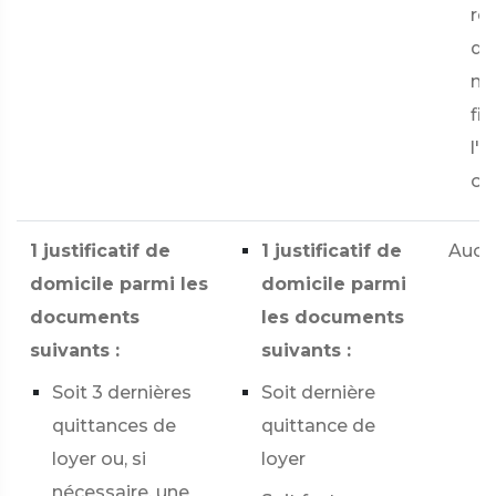
re
de
mo
fig
l'e
ou 
1 justificatif de
1 justificatif de
Aucu
domicile parmi les
domicile parmi
documents
les documents
suivants :
suivants :
Soit 3 dernières
Soit dernière
quittances de
quittance de
loyer ou, si
loyer
nécessaire, une