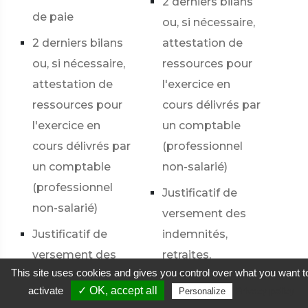
2 derniers bilans
de paie
ou, si nécessaire,
2 derniers bilans
attestation de
ou, si nécessaire,
ressources pour
attestation de
l'exercice en
ressources pour
cours délivrés par
l'exercice en
un comptable
cours délivrés par
(professionnel
un comptable
non-salarié)
(professionnel
Justificatif de
non-salarié)
versement des
Justificatif de
indemnités,
versement des
retraites,
This site uses cookies and gives you control over what you want t
indemnités,
pensions,
activate
✓ OK, accept all
Privacy policy
Personalize
retraites,
prestations