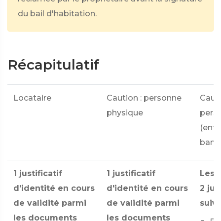
du bail d'habitation.
Récapitulatif
Locataire
Caution : personne
Cauti
physique
pers
(entr
banqu
1 justificatif
1 justificatif
Les
d'identité en cours
d'identité en cours
2 jus
de validité parmi
de validité parmi
suiva
les documents
les documents