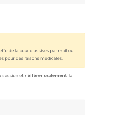
ffe de la cour d'assises par mail ou
es pour des raisons médicales.
a session et
r
éitérer oralement
la