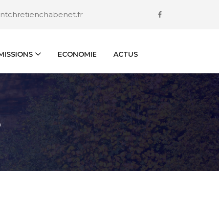
ntchretienchabenet.fr
ISSIONS
ECONOMIE
ACTUS
S