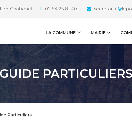
étien-Chabenet
02 54 25 81 40
secretariat
lepo
LA COMMUNE
MAIRIE
COMM
GUIDE PARTICULIER
ide Particuliers