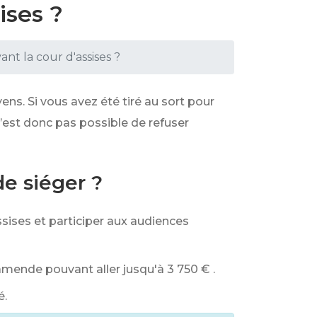
ises ?
nt la cour d'assises ?
yens. Si vous avez été tiré au sort pour
 n’est donc pas possible de refuser
de siéger ?
ssises et participer aux audiences
 amende pouvant aller jusqu'à
3 750 €
.
é.