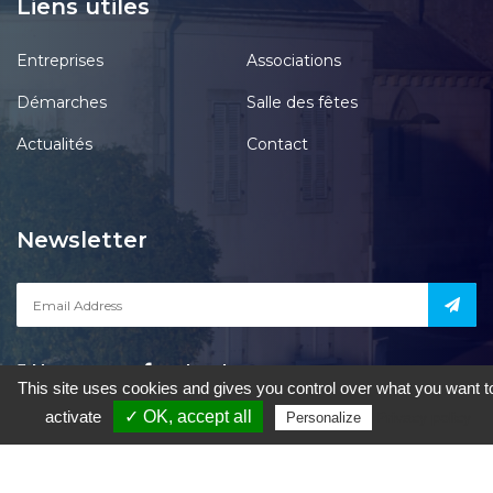
Liens utiles
Entreprises
Associations
Démarches
Salle des fêtes
Actualités
Contact
Newsletter
Notre page
acebook
This site uses cookies and gives you control over what you want t
activate
✓ OK, accept all
Privacy policy
Personalize
le Pont-Chrétien-Chabenet
|
Mentions Légales
|
Accessibilité
|
Une
création de Gil FOURGEAUD